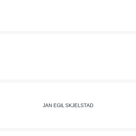
GISKÅS
GULLIMUNN AS
JAN EGIL SKJELSTAD