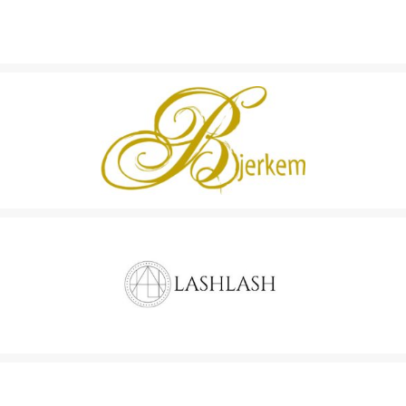
KULTLAB AS
KULTURGÅRDEN BJERKEM
LASHLASH AS