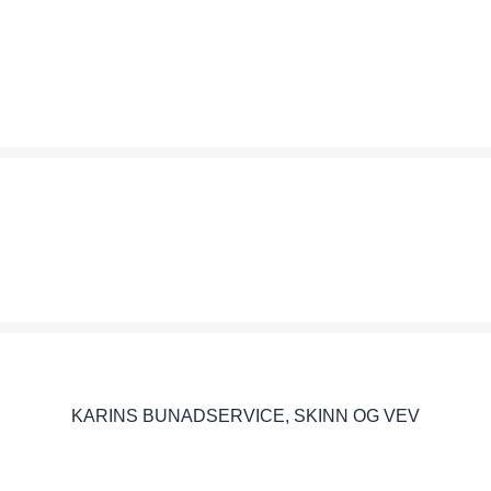
JENS KVERNMO
JR BYGG OG BOLIG AS
KARINS BUNADSERVICE, SKINN OG VEV