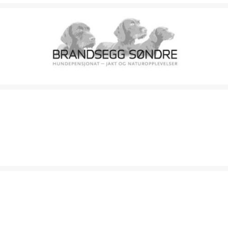
BRANDSEGG SØNDRE HUNDPENSJONAT
BUNADBURET / NORD-TRØNDELAG FOLKEDRAKTSAUM
ENHETSTERAPI OG KINESIOLOGI INGER HOLDE KJESBU