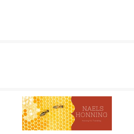
MOKK GÅRD
MURMESTER MAGNUS HAGEN AS
NAELS HONNING