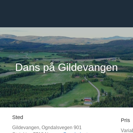
Dans på Gildevangen
Sted
Pris
Gildevangen,
Ogndalsvegen 901
Varia