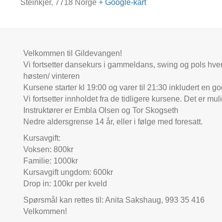
Steinkjer
,
7718
Norge
+ Google-kart
Velkommen til Gildevangen!
Vi fortsetter dansekurs i gammeldans, swing og pols hver
høsten/ vinteren
Kursene starter kl 19:00 og varer til 21:30 inkludert en g
Vi fortsetter innholdet fra de tidligere kursene. Det er m
Instruktører er Embla Olsen og Tor Skogseth
Nedre aldersgrense 14 år, eller i følge med foresatt.
Kursavgift:
Voksen: 800kr
Familie: 1000kr
Kursavgift ungdom: 600kr
Drop in: 100kr per kveld
Spørsmål kan rettes til: Anita Sakshaug, 993 35 416
Velkommen!