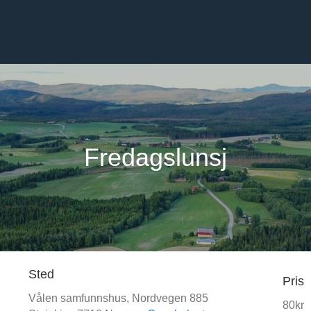
Fredagslunsj
Sted
Pris
Vålen samfunnshus,
Nordvegen 885
80kr