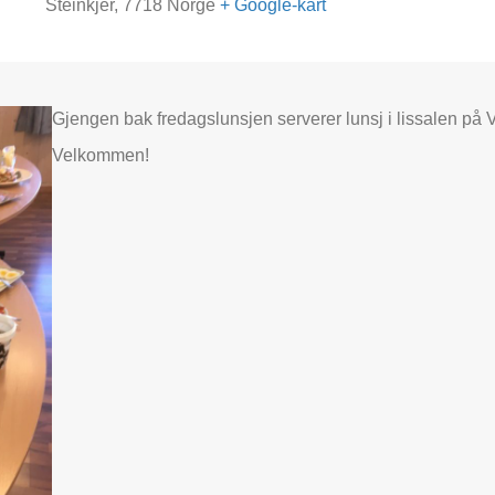
Steinkjer
,
7718
Norge
+ Google-kart
Gjengen bak fredagslunsjen serverer lunsj i lissalen på 
Velkommen!