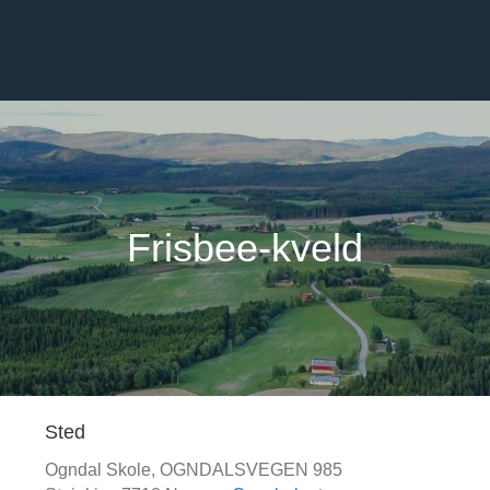
Frisbee-kveld
Sted
Ogndal Skole,
OGNDALSVEGEN 985