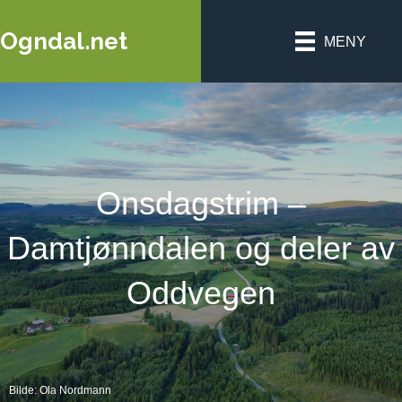
Ogndal.net
MENY
Onsdagstrim –
Damtjønndalen og deler av
Oddvegen
Bilde: Ola Nordmann