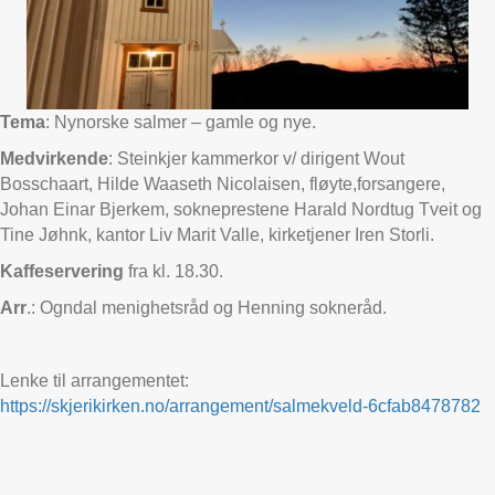
Tema
: Nynorske salmer – gamle og nye.
Medvirkende
: Steinkjer kammerkor v/ dirigent Wout
Bosschaart, Hilde Waaseth Nicolaisen, fløyte,forsangere,
Johan Einar Bjerkem, sokneprestene Harald Nordtug Tveit og
Tine Jøhnk, kantor Liv Marit Valle, kirketjener Iren Storli.
Kaffeservering
fra kl. 18.30.
Arr
.: Ogndal menighetsråd og Henning sokneråd.
Lenke til arrangementet:
https://skjerikirken.no/arrangement/salmekveld-6cfab8478782