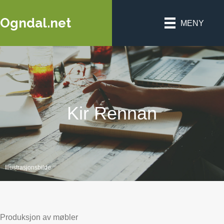
Ogndal.net
MENY
Kir Rennan
Illustrasjonsbilde
Produksjon av møbler