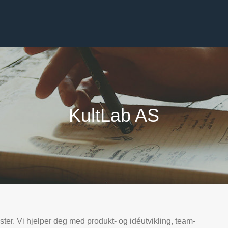
KultLab AS
ter. Vi hjelper deg med produkt- og idéutvikling, team-