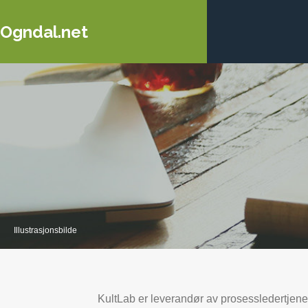
Ogndal.net
Illustrasjonsbilde
KultLab er leverandør av prosessledertjenes