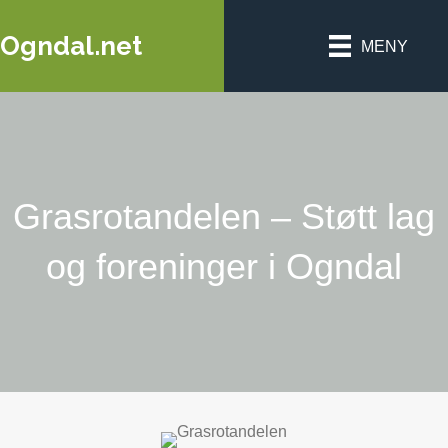
Ogndal.net
MENY
Grasrotandelen – Støtt lag
og foreninger i Ogndal