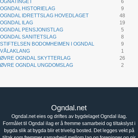
OGNATINGET
6
OGNDAL HISTORIELAG
9
OGNDAL IDRETTSLAG HOVEDLAGET
48
OGNDAL ILAG
19
OGNDAL PENSJONISTLAG
5
OGNDAL SANITETSLAG
8
STIFTELSEN BODOMHEIMEN I OGNDAL
9
VÅLAKLANG
1
ØVRE OGNDAL SKYTTERLAG
26
ØVRE OGNDAL UNGDOMSLAG
2
Ogndal.net
Ogndal.net eies og driftes av bygdelaget Ogndal ilag.
Formålet til Ogndal ilag er å fremme samarbeid og tiltakslyst i
bygda slik at bygda blir et trivelig bosted. Det legges vekt på
tiltak som fremmer samarbeid mellom lag og foreninger og gir