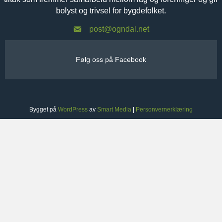
bolyst og trivsel for bygdefolket.
post@ogndal.net
Følg oss på Facebook
Bygget på
WordPress
av
Smart Media
|
Personvernerklæring