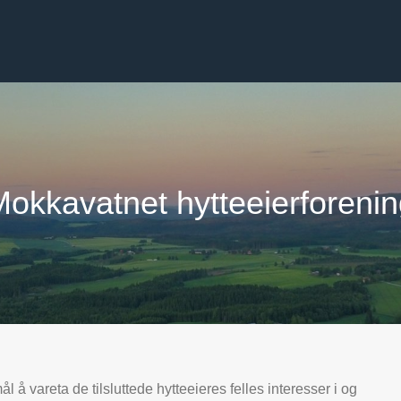
okkavatnet hytteeierforeni
 å vareta de tilsluttede hytteeieres felles interesser i og