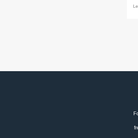
Le
Fo
f