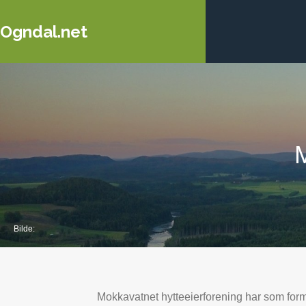
Ogndal.net
M
Bilde:
Mokkavatnet hytteeierforening har som formål