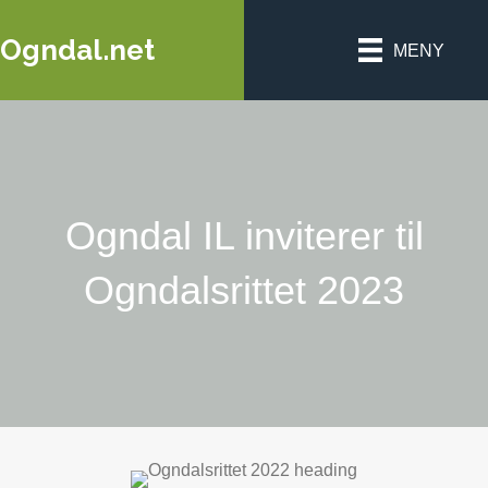
Ogndal.net
MENY
Ogndal IL inviterer til
Ogndalsrittet 2023