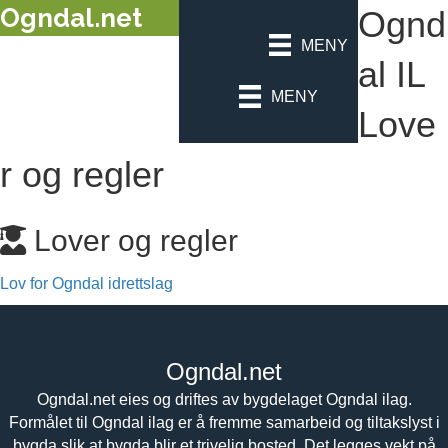
Ogndal.net
Ognd
MENY
al IL
MENY
Love
r og regler
Lover og regler
Lov for Ogndal idrettslag
Ogndal.net
Ogndal.net eies og driftes av bygdelaget Ogndal ilag.
Formålet til Ogndal ilag er å fremme samarbeid og tiltakslyst i
bygda slik at bygda blir et trivelig bosted. Det legges vekt på