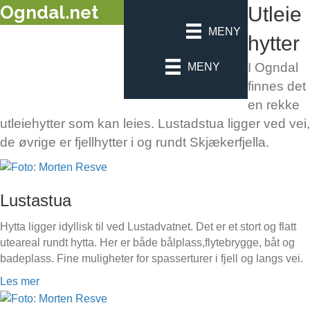
Ogndal.net
Utleie
MENY
hytter
I Ogndal
MENY
finnes det
en rekke
utleiehytter som kan leies. Lustadstua ligger ved vei,
de øvrige er fjellhytter i og rundt Skjækerfjella.
Lustastua
Hytta ligger idyllisk til ved Lustadvatnet. Det er et stort og flatt
uteareal rundt hytta. Her er både bålplass,flytebrygge, båt og
badeplass. Fine muligheter for spasserturer i fjell og langs vei.
Les mer