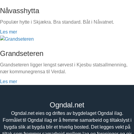
Nåvasshytta
Populær hytte i Skjækra. Bra standard. Båt i Nåvatnet.
Les mer
Grandseteren
Grandseteren ligger lengst sørvest i Kjesbu statsallmenning,
nær kommunegrensa til Verdal.
Les mer
Ogndal.net
Ogndal.net eies og driftes av bygdelaget Ogndal ilag.
Formålet til Ogndal ilag er å fremme samarbeid og tiltakslyst i
bygda slik at bygda blir et trivelig bosted. Det legges vekt på
tiltak som fremmer samarbeid mellom lag og foreninger og gir