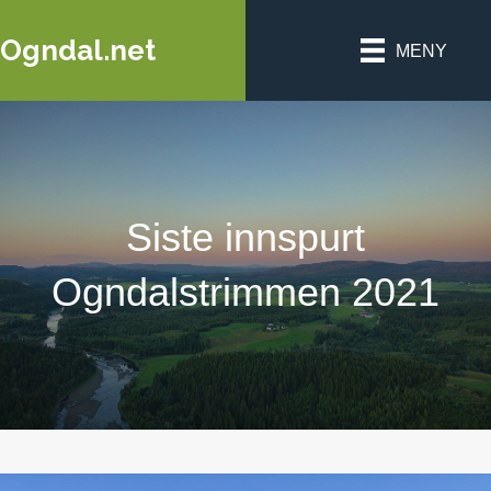
Ogndal.net
MENY
Siste innspurt
Ogndalstrimmen 2021