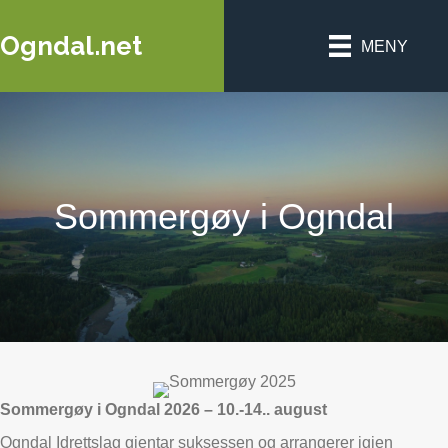
Ogndal.net
MENY
Sommergøy i Ogndal
Sommergøy i Ogndal 2026 – 10.-14.. august
Ogndal Idrettslag gjentar suksessen og arrangerer igjen