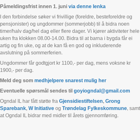
Påmeldingsfrist innen 1. juni
via denne lenka
I den forbindelse søker vi frivillige (foreldre, besteforeldre og
pensjonister) og ungdommer (sommerjobb) til å bidra noen
timer/halv dag/hel dag eller flere dager. Vi kjører aktiviteter hele
uken fra klokken 08.00-14.00. Bidra til at barna i bygda får ei
artig og fin uke, og at de kan få en god og inkluderende
avslutning på sommerferien.
Ungdommer får godtgjort kr 1100,- per dag, mens voksne kr
1900,- per dag.
Meld deg som
medhjelpere snarest mulig her
Eventuelle spørsmål sendes til
goyiogndal@gmail.com
Ogndal IL har fått støtte fra
Gjensidiestiftelsen
,
Grong
Sparebank
,
W Initiative
og
Trøndelag Fylkeskommune
, samt
at Ogndal IL bidrar med midler til årets gjennomføring.