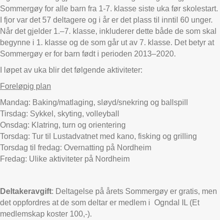
Sommergøy for alle barn fra 1-7. klasse siste uka før skolestart.
I fjor var det 57 deltagere og i år er det plass til inntil 60 unger.
Når det gjelder 1.–7. klasse, inkluderer dette både de som skal
begynne i 1. klasse og de som går ut av 7. klasse. Det betyr at
Sommergøy er for barn født i perioden 2013–2020.
I løpet av uka blir det følgende aktiviteter:
Foreløpig plan
Mandag: Baking/matlaging, sløyd/snekring og ballspill
Tirsdag: Sykkel, skyting, volleyball
Onsdag: Klatring, turn og orientering
Torsdag: Tur til Lustadvatnet med kano, fisking og grilling
Torsdag til fredag: Overnatting på Nordheim
Fredag: Ulike aktiviteter på Nordheim
Deltakeravgift
: Deltagelse på årets Sommergøy er gratis, men
det oppfordres at de som deltar er medlem i Ogndal IL (Et
medlemskap koster 100,-).